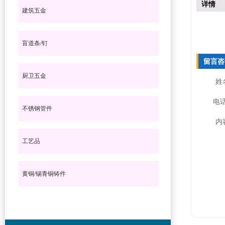
详情
建筑五金
盲道条/钉
留言咨
厨卫五金
姓
电话
不锈钢管件
内
工艺品
黄铜/锡青铜铸件